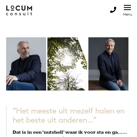
“Het meeste uit mezelf halen en
het beste uit anderen…”
Dat is in een ‘nutshell’ waar ik voor sta en ga……