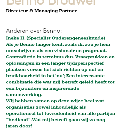
Benno Brouwer
Directeur & Managing Partner
Anderen over Benno:
Ineke H. (Specialist Ouderengeneeskunde)
Maarten
Als je Benno langer kent, zoals ik, zou je hem
De kwal
omschrijven als een visionair en pragmaat.
te merk
e
Contradictio in terminus dus. Vraagstukken en
openhar
ijn
oplossingen in een langer tijdsperspectief
sensiti
plaatsen versus het zich richten op nut en
Met hum
nno
bruikbaarheid in het ‘nu’; Een interessante
onmiske
combinatie die wat mij betreft geleid heeft tot
Daarbij
een bijzondere en inspirerende
Geen wo
samenwerking.
samenwe
Wij hebben samen op deze wijze heel wat
organisaties zowel inhoudelijk als
en.
operationeel tot tevredenheid van alle partijen
“bediend”. Wat mij betreft gaan wij zo nog
jaren door!
.