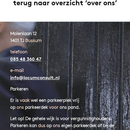
terug naar overzicht ‘over ons’
Molenlaan 12
1401 TJ
Bussum
telefoon
085 48 360 47
e-mail
info@locumconsult.nl
Parkeren
Er is
vaak
wel een parkeerplek vrij
op
ons
parkeerdek
voor
ons pand.
Let op! De gehele wijk is voor vergunninghouders.
Parkeren kan
dus
op
ons
eigen parkeerdek of bij de