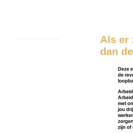
Als er 
dan de
Deze e
de rev
loopb
Arbei
Arbeid
met on
jou dri
werken
zorgen
zijn o