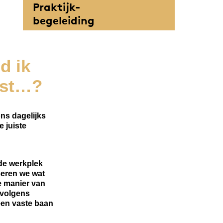
Praktijk-
begeleiding
d ik
past…?
ns dagelijks
 juiste
de werkplek
seren we wat
lke manier van
ervolgens
een vaste baan