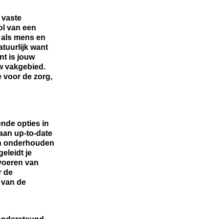
 vaste
ol van een
s als mens en
tuurlijk want
nt is jouw
w vakgebied.
 voor de zorg,
ende opties in
aan up-to-date
en onderhouden
eleidt je
 voeren van
r de
 van de