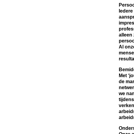
Persoo
Iedere
aanspr
impres
profes
alleen
persoo
Al onz
mensel
result
Bemidd
Met ‘j
de mar
netwer
we nam
tijden
verken
arbeid
arbeid
Onders