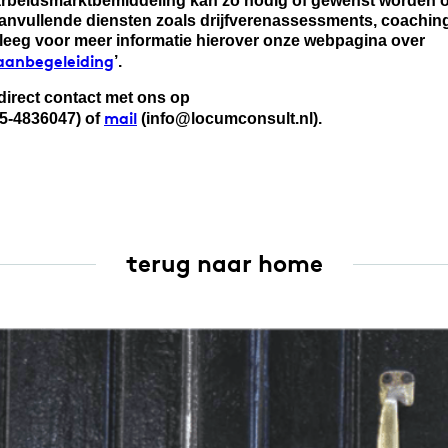
rbeidsmarktbemiddeling kan zo nodig of gewenst worden 
anvullende diensten zoals drijfverenassessments, coaching
eeg voor meer informatie hierover onze webpagina over
aanbegeleiding
’.
irect contact met ons op
mail
5-4836047) of
(info@locumconsult.nl).
terug naar home