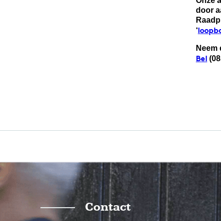
Onze a
door a
Raadpl
loopb
‘
Neem d
Bel
(08
Contact