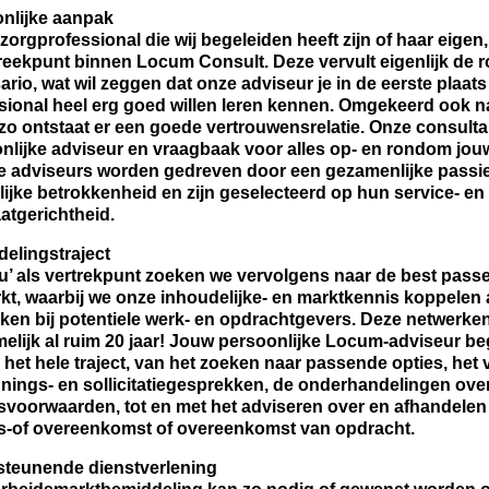
nlijke aanpak
 zorgprofessional die wij begeleiden heeft zijn of haar eigen,
eekpunt binnen Locum Consult. Deze vervult eigenlijk de r
ario, wat wil zeggen dat onze adviseur je in de eerste plaat
sional heel erg goed willen leren kennen. Omgekeerd ook na
 zo ontstaat er een goede vertrouwensrelatie. Onze consulta
nlijke adviseur en vraagbaak voor alles op- en rondom jou
e adviseurs worden gedreven door een gezamenlijke passie
ijke betrokkenheid en zijn geselecteerd op hun service- en
aatgerichtheid.
elingstraject
ou’ als vertrekpunt zoeken we vervolgens naar de best pass
kt, waarbij we onze inhoudelijke- en marktkennis koppelen 
ken bij potentiele werk- en opdrachtgevers. Deze netwerk
elijk al ruim 20 jaar! Jouw persoonlijke Locum-adviseur beg
s het hele traject, van het zoeken naar passende opties, het
nings- en sollicitatiegesprekken, de onderhandelingen ove
svoorwaarden, tot en met het adviseren over en afhandelen
s-of overeenkomst of overeenkomst van opdracht.
teunende dienstverlening