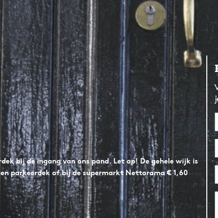
j
erdek bij de ingang van ons pand. Let op! De gehele wijk is
gen parkeerdek of bij de supermarkt Nettorama € 1,60