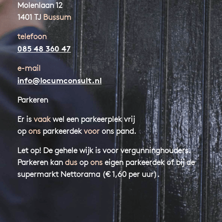
Molenlaan 12
1401 TJ
Bussum
telefoon
085 48 360 47
e-mail
info@locumconsult.nl
Parkeren
Er is
vaak
wel een parkeerplek vrij
op
ons
parkeerdek
voor
ons pand.
Let op! De gehele wijk is voor vergunninghouders.
Parkeren kan
dus
op
ons
eigen parkeerdek of bij de
supermarkt Nettorama (€ 1,60 per uur).