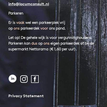
info@locumconsult.nl
Parkeren
Er is
vaak
wel een parkeerplek vrij
op
ons
parkeerdek
voor
ons pand.
Let op! De gehele wijk is voor vergunninghouders.
Parkeren kan
dus
op
ons
eigen parkeerdek of bij de
supermarkt Nettorama (€ 1,60 per uur).
Privacy Statement