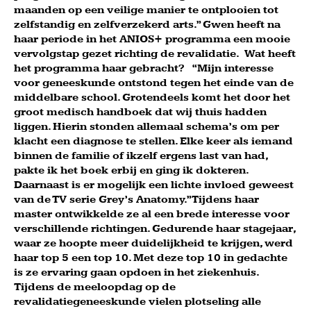
maanden op een veilige manier te ontplooien tot
zelfstandig en zelfverzekerd arts.” Gwen heeft na
haar periode in het ANIOS+ programma een mooie
vervolgstap gezet richting de revalidatie. Wat heeft
het programma haar gebracht? “Mijn interesse
voor geneeskunde ontstond tegen het einde van de
middelbare school. Grotendeels komt het door het
groot medisch handboek dat wij thuis hadden
liggen. Hierin stonden allemaal schema’s om per
klacht een diagnose te stellen. Elke keer als iemand
binnen de familie of ikzelf ergens last van had,
pakte ik het boek erbij en ging ik dokteren.
Daarnaast is er mogelijk een lichte invloed geweest
van de TV serie Grey’s Anatomy.” Tijdens haar
master ontwikkelde ze al een brede interesse voor
verschillende richtingen. Gedurende haar stagejaar,
waar ze hoopte meer duidelijkheid te krijgen, werd
haar top 5 een top 10. Met deze top 10 in gedachte
is ze ervaring gaan opdoen in het ziekenhuis.
Tijdens de meeloopdag op de
revalidatiegeneeskunde vielen plotseling alle